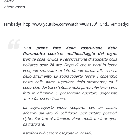
cedro
abete rosso
[embedyt] http://www.youtube.com/watch?v=0M1L0fHQrdU[/embedyt]
1-
La prima fase della costruzione della
fisarmonica consiste nell’incollaggio del legno
tramite colla vinilica e l’essiccazione di suddetta colla
nell’arco delle 24 ore. Dopo di che le parti in legno
vengono smussate ai lati, dando forma alla scocca
dello strumento. La sopracoperta (ossia il coperchio
posto nella parte superiore dello strumento) ed il
coperchio dei bassi (situato nella parte inferiore) sono
fatti in alluminio e presentano aperture sagomate
atte a far uscire il suono.
La sopracoperta viene ricoperta con un nastro
adesivo sul lato di celluloide, per evitare possibili
righe. Sul lato di alluminio viene applicato il disegno
da traforare.
Il traforo può essere eseguito in 2 modi: