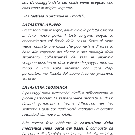
lati. L’incollaggio della dermoide viene eseguito con
colla calda di origine vegetale.
5-La
tastiera
si distingue in 2 modelli:
LA TASTIERA A PIANO
I tasti sono fatti in legno, alluminio e la paletta esterna
in finta madre perla. I tasti vengono piegati in
concomitanza col fondo della cassa. Sotto al tasto
viene montata una molla che può variare di forza in
base alle esigenze del cliente e alla tipologia dello
strumento. Sull’estremità dei tasti in alluminio
vengono posizionate delle valvole che poggeranno sul
fondo e una volta incollate con cera d’api
permetteranno l’uscita del suono facendo pressione
sul tasto.
LA TASTIERA CROMATICA
I passaggi sono pressoché simili,si differenziano in
piccoli particolari. La tastiera viene montata su di un
davanti gradinato e forato. All’interno dei fori
scorrono i tasti sui quali verrà montato un bottone
rotondo di diametro variabile.
6-In questa fase abbiamo la
costruzione della
meccanica nella parte dei bassi
. È composta da
bacchette di alluminio con in testa dei pistoncini in