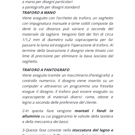
a mano per disegni particolari
a pantografo per disegni standard
TRAFORO A MANO
Viene eseguito con l’archetto da traforo, un seghetto
con impugnatura manuale e lame sottili composte da
denti la cui distanza può variare a seconda del
materiale da tagliare. Vengono fatti dei fori di circa
1/1,2 mm di diametro sulla sopracoperta per far
passare la lama ed eseguire l’operazione di traforo. Al
termine della lavorazione il disegno viene limato con
lime di precisione per eliminare la bava lasciata dal
seghetto.
TRAFORO A PANTOGRAFO
Viene eseguito tramite un macchinario (Pantografo) a
controllo numerico. Il disegno viene inserito su un
computer e attraverso un programma una fresetta
esegue il disegno. Il traforo può essere eseguito su
sopracoperte di materiali diversi: rame, ottone e
legno a seconda delle preferenze del cliente.
2-In questa fase vengono
montati i fondi in
alluminio
su cui poggeranno le valvole della tastiera
e della meccanica dei bassi.
3-Questa fase consiste nella
stuccatura del legno e