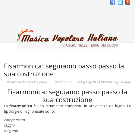
Fisarmonica: seguiamo passo passo la
sua costruzione
Redazione Musica Popolare
09/08/2017
In
Blog Eng
,
IN EVIDENZA Eng
,
Italia-Arti
Fisarmonica: seguiamo passo passo la
sua costruzione
La
fisarmonica
è uno strumento composto in prevalenza da legno. Le
tipologie di legno usate sono:
compensato
faggio
mogano